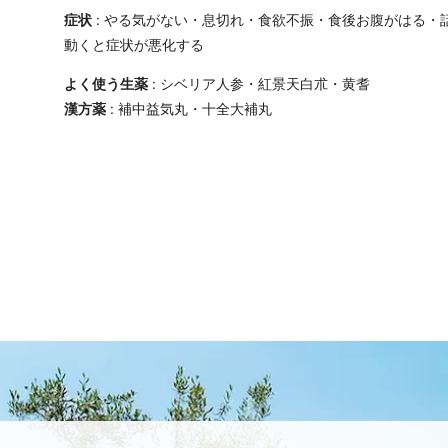
症状
: やる気がない・息切れ・食欲不振・食後お腹がはる・
動くと症状が悪化する
よく使う生薬
: シベリア人参・紅景天白朮・黄耆
漢方薬
: 補中益気丸・十全大補丸