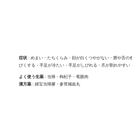
症状
: めまい・たちくらみ・顔が白くつやがない・唇や舌の
ぴくする・手足が冷たい・手足がしびれる・爪が割れやすい
よく使う生薬
: 当帰・枸杞子・竜眼肉
漢方薬
: 婦宝当帰膠・参茸補血丸