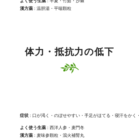
よく使う生薬
: 半夏・竹茹・沙棘
漢方薬
: 温胆湯・平喘顆粒
体力・抵抗力の低下
症状
: 口が渇く・のぼせやすい・手足がほてる・寝汗をかく
よく使う生薬
: 西洋人参・麦門冬
漢方薬
: 麦味参顆粒・瀉火補腎丸