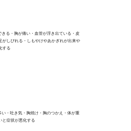
できる・胸が痛い・血管が浮き出ている・皮
足がしびれる・しもやけやあかぎれが出来や
化する
多い・吐き気・胸焼け・胸のつかえ・体が重
いと症状が悪化する