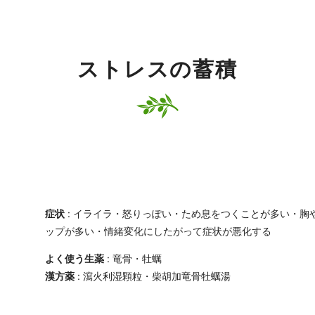
ストレスの蓄積
症状
: イライラ・怒りっぽい・ため息をつくことが多い・胸
ップが多い・情緒変化にしたがって症状が悪化する
よく使う生薬
: 竜骨・牡蠣
漢方薬
: 瀉火利湿顆粒・柴胡加竜骨牡蠣湯