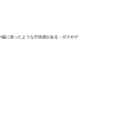
や脇に張ったような不快感がある・ガスやゲ
物