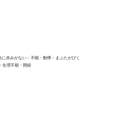
色に赤みがない・不眠・動悸・まぶたがぴく
・生理不順・閉経