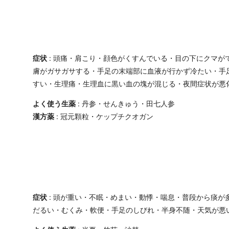
症状
: 頭痛・肩こり・顔色がくすんでいる・目の下にクマが
膚がガサガサする・手足の末端部に血液が行かず冷たい・手
すい・生理痛・生理血に黒い血の塊が混じる・夜間症状が悪
よく使う生薬
: 丹参・せんきゅう・田七人参
漢方薬
: 冠元顆粒・ケップチクオガン
症状
: 頭が重い・不眠・めまい・動悸・喘息・普段から痰が
だるい・むくみ・軟便・手足のしびれ・半身不随・天気が悪