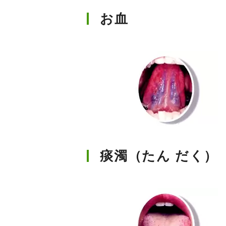
お血
痰濁（たん だく）