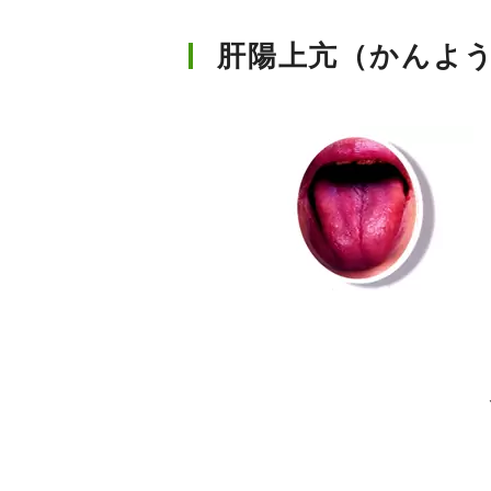
肝陽上亢（かんよ