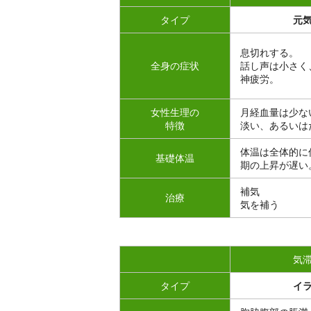
タイプ
元
息切れする。
全身の症状
話し声は小さく
神疲労。
女性生理の
月経血量は少な
特徴
淡い、あるいは
体温は全体的に
基礎体温
期の上昇が遅い
補気
治療
気を補う
気
タイプ
イ