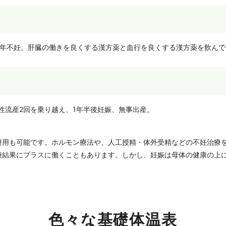
9年不妊。肝臓の働きを良くする漢方薬と血行を良くする漢方薬を飲んで
え性流産2回を乗り越え、1年半後妊娠、無事出産。
併用も可能です。ホルモン療法や、人工授精・体外受精などの不妊治療
療結果にプラスに働くこともあります。しかし、妊娠は母体の健康の上
色々な基礎体温表