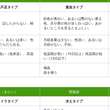
気不足タイプ
貧血タイプ
顔色が青白い、あるいは艷のない黄土
、話したがらない、精
色。爪や唇の色が淡く白っぽい。あか
るいところを見るとまぶしい。
い、あるいは多い、色
月経血量は少ない。色淡い、あるいは
だらだら出る。
月経がない。不妊。
低い（低体温）。高温
低温期が長い（15日以上）高温期が短
。
い（13日以下）
補血
血を補う
滞（きたい）
腎陽虚
ライラタイプ
冷えタイプ