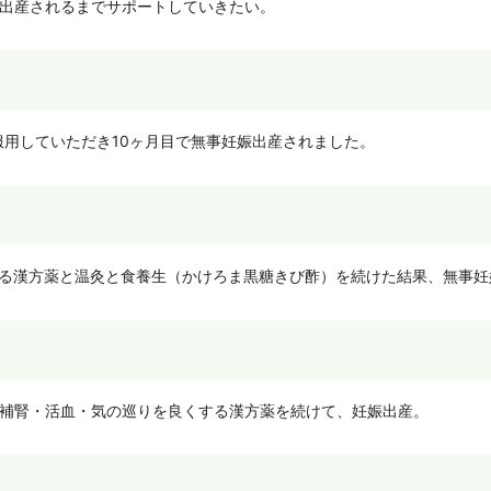
事出産されるまでサポートしていきたい。
服用していただき10ヶ月目で無事妊娠出産されました。
める漢方薬と温灸と食養生（かけろま黒糖きび酢）を続けた結果、無事妊
、補腎・活血・気の巡りを良くする漢方薬を続けて、妊娠出産。