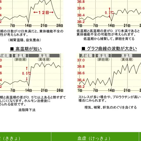
虚（ききょ）
血虚（けっきょ）