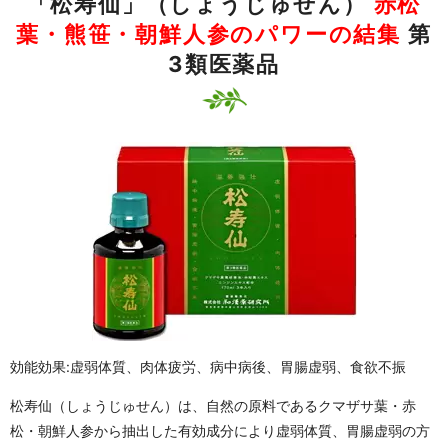
「松寿仙」（しょうじゅせん）
赤松
葉・熊笹・朝鮮人参のパワーの結集
第
3類医薬品
効能効果:虚弱体質、肉体疲労、病中病後、胃腸虚弱、食欲不振
松寿仙（しょうじゅせん）は、自然の原料であるクマザサ葉・赤
松・朝鮮人参から抽出した有効成分により虚弱体質、胃腸虚弱の方