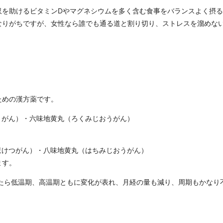
収を助けるビタミンDやマグネシウムを多く含む食事をバランスよく摂
なりがちですが、女性なら誰でも通る道と割り切り、ストレスを溜めな
ための漢方薬です。
うがん）・六味地黄丸（ろくみじおうがん）
。
ほけつがん）・八味地黄丸（はちみじおうがん）
ます。
きたら低温期、高温期ともに変化が表れ、月経の量も減り、周期もかなり