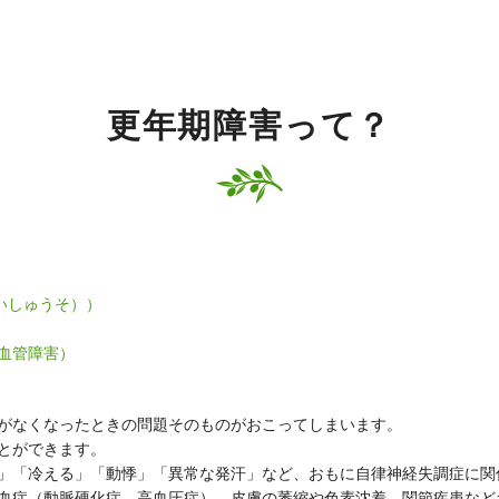
更年期障害って？
いしゅうそ））
血管障害）
がなくなったときの問題そのものがおこってしまいます。
とができます。
」「冷える」「動悸」「異常な発汗」など、おもに自律神経失調症に関
血症（動脈硬化症、高血圧症）、皮膚の萎縮や色素沈着、関節疾患など