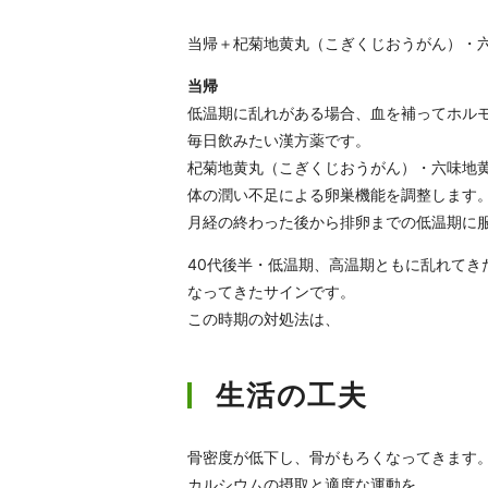
当帰＋杞菊地黄丸（こぎくじおうがん）・
当帰
低温期に乱れがある場合、血を補ってホル
毎日飲みたい漢方薬です。
杞菊地黄丸（こぎくじおうがん）・六味地
体の潤い不足による卵巣機能を調整します
月経の終わった後から排卵までの低温期に
40代後半・低温期、高温期ともに乱れて
なってきたサインです。
この時期の対処法は、
生活の工夫
骨密度が低下し、骨がもろくなってきます
カルシウムの摂取と適度な運動を。