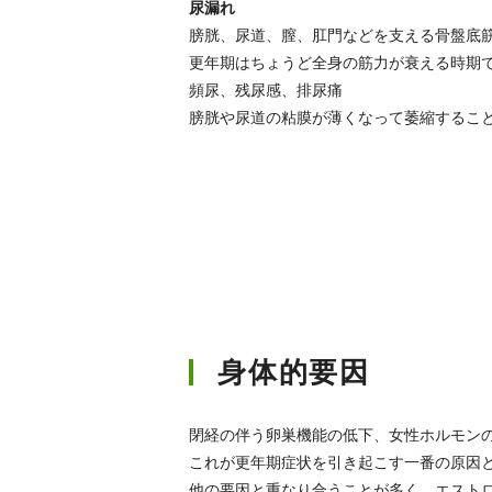
尿漏れ
膀胱、尿道、膣、肛門などを支える骨盤底
更年期はちょうど全身の筋力が衰える時期
頻尿、残尿感、排尿痛
膀胱や尿道の粘膜が薄くなって萎縮するこ
身体的要因
閉経の伴う卵巣機能の低下、女性ホルモン
これが更年期症状を引き起こす一番の原因
他の要因と重なり合うことが多く、エスト