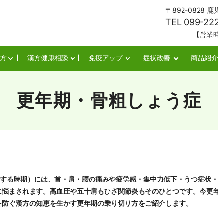
〒892-0828
TEL 099-22
【営業時間】平日・
方
漢方健康相談
免疫アップ
症状改善
商品紹介
更年期・骨粗しょう症
下する時期）には、首・肩・腰の痛みや疲労感・集中力低下・うつ症状
に悩まされます。高血圧や五十肩もひざ関節炎もそのひとつです。今更
を防ぐ漢方の知恵を生かす更年期の乗り切り方をご紹介します。