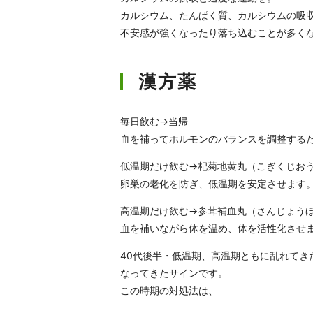
カルシウム、たんぱく質、カルシウムの吸
不安感が強くなったり落ち込むことが多く
漢方薬
毎日飲む→当帰
血を補ってホルモンのバランスを調整する
低温期だけ飲む→杞菊地黄丸（こぎくじお
卵巣の老化を防ぎ、低温期を安定させます
高温期だけ飲む→参茸補血丸（さんじょう
血を補いながら体を温め、体を活性化させ
40代後半・低温期、高温期ともに乱れて
なってきたサインです。
この時期の対処法は、