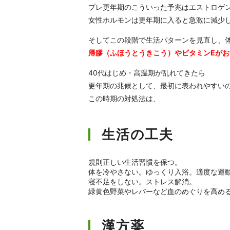
プレ更年期のこういった予兆はエストロゲ
女性ホルモンは更年期に入ると急激に減少
そしてこの段階で生活パターンを見直し、
帰膠（ふほうとうきこう）やビタミンEが
40代はじめ・高温期が乱れてきたら
更年期の兆候として、最初に表われやすい
この時期の対処法は、
生活の工夫
規則正しい生活習慣を保つ。
体を冷やさない。ゆっくり入浴。適度な運
寝不足をしない。ストレス解消。
緑黄色野菜やレバーなど血のめぐりを高め
漢方薬