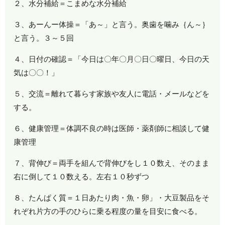
２、水分補給＝こまめな水分補給
３、あーんー体操＝「あ～」と言う。奥歯を噛み｛ん～｝
と言う。３～５回
４、日付の確認＝「今日は〇年〇月〇日〇曜日、今日の天
気は〇〇！」
５、交流＝離れて暮らす家族や友人に電話・メールなどを
する。
６、健康管理＝体調不良の時は医師・薬剤師に相談して健
康管理
７、背伸び＝両手を組んで背伸びをし１０数え、そのまま
右に倒して１０数える。左右１０秒ずつ
８、たんぱく質＝１日あたり肉・魚・卵」・大豆製品をそ
れぞれ片方の手のひらに乗る程度の量を目安に食べる。